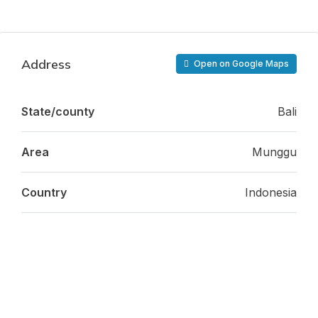
Address
Open on Google Maps
State/county
Bali
Area
Munggu
Country
Indonesia