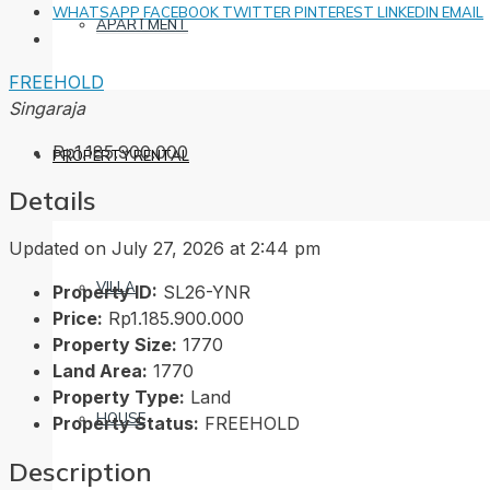
WHATSAPP
FACEBOOK
TWITTER
PINTEREST
LINKEDIN
EMAIL
APARTMENT
FREEHOLD
Singaraja
Rp1.185.900.000
PROPERTY RENTAL
Details
Updated on July 27, 2026 at 2:44 pm
VILLA
Property ID:
SL26-YNR
Price:
Rp1.185.900.000
Property Size:
1770
Land Area:
1770
Property Type:
Land
HOUSE
Property Status:
FREEHOLD
Description