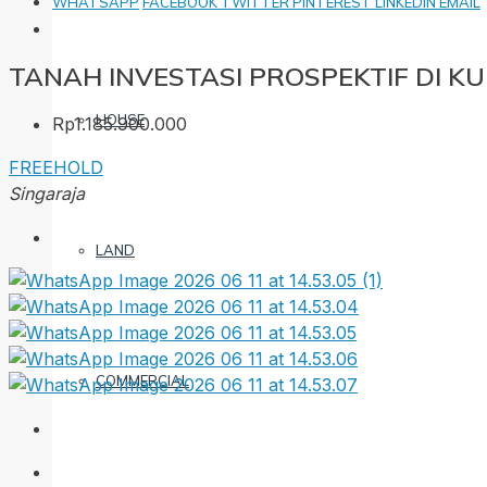
WHATSAPP
FACEBOOK
TWITTER
PINTEREST
LINKEDIN
EMAIL
TANAH INVESTASI PROSPEKTIF DI 
HOUSE
Rp1.185.900.000
FREEHOLD
Singaraja
LAND
COMMERCIAL