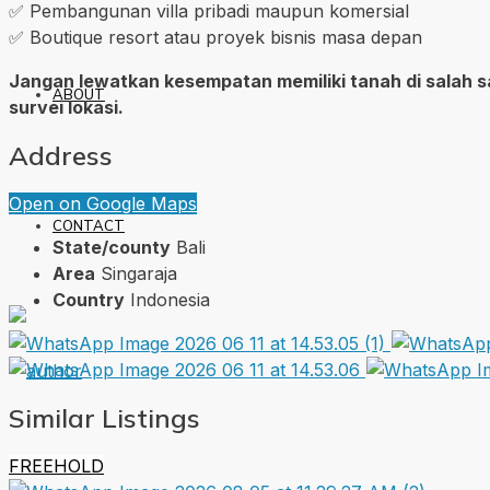
✅ Pembangunan villa pribadi maupun komersial
✅ Boutique resort atau proyek bisnis masa depan
Jangan lewatkan kesempatan memiliki tanah di salah s
ABOUT
survei lokasi.
Address
Open on Google Maps
CONTACT
State/county
Bali
Area
Singaraja
Country
Indonesia
Similar Listings
FREEHOLD