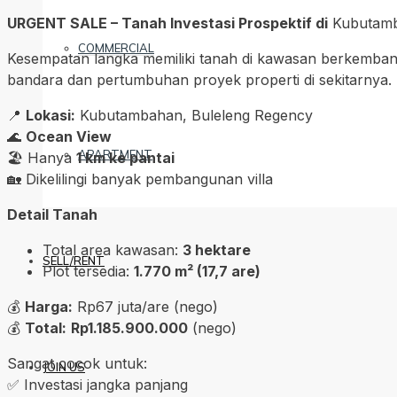
URGENT SALE – Tanah Investasi Prospektif di
Kubutam
COMMERCIAL
Kesempatan langka memiliki tanah di kawasan berkembang 
bandara dan pertumbuhan proyek properti di sekitarnya.
📍
Lokasi:
Kubutambahan
,
Buleleng Regency
🌊
Ocean View
APARTMENT
🏖️ Hanya
1 km ke pantai
🏡 Dikelilingi banyak pembangunan villa
Detail Tanah
Total area kawasan:
3 hektare
SELL/RENT
Plot tersedia:
1.770 m² (17,7 are)
💰
Harga:
Rp67 juta/are (nego)
💰
Total:
Rp1.185.900.000
(nego)
Sangat cocok untuk:
JOIN US
✅ Investasi jangka panjang