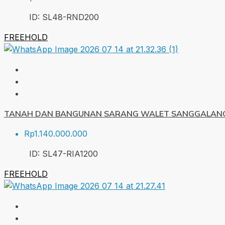
ID:
SL48-RND
200
FREEHOLD
TANAH DAN BANGUNAN SARANG WALET SANGGALANG
Rp1.140.000.000
ID:
SL47-RIA
1200
FREEHOLD