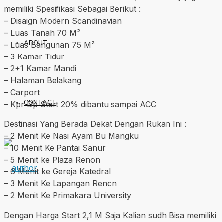
memiliki Spesifikasi Sebagai Berikut :
– Disaign Modern Scandinavian
– Luas Tanah 70 M²
ABOUT
– Luas Bangunan 75 M²
– 3 Kamar Tidur
– 2+1 Kamar Mandi
– Halaman Belakang
– Carport
CONTACT
– Kpr Dp Start 20% dibantu sampai ACC
Destinasi Yang Berada Dekat Dengan Rukan Ini :
– 2 Menit Ke Nasi Ayam Bu Mangku
– ⁠10 Menit Ke Pantai Sanur
– ⁠5 Menit ke Plaza Renon
– ⁠6 Menit ke Gereja Katedral
– ⁠3 Menit Ke Lapangan Renon
– ⁠2 Menit Ke Primakara University
Dengan Harga Start 2,1 M Saja Kalian sudh Bisa memiliki