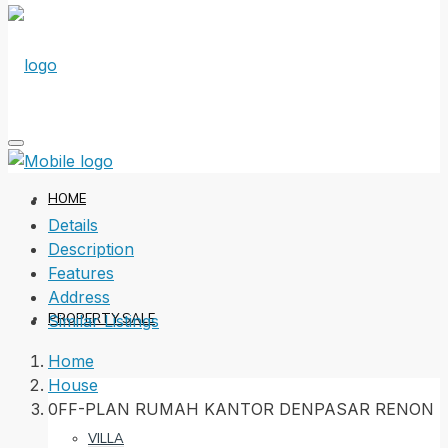
HOME
Details
Description
Features
Address
PROPERTY SALE
Similar Listings
Home
House
0FF-PLAN RUMAH KANTOR DENPASAR RENON
VILLA