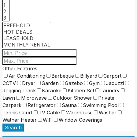
Other Features
Air Conditioning
Barbeque
Billyard
Carport
CCTV
Dryer
Garden
Gazebo
Gym
Jacuzzi
Jogging Track
Karaoke
Kitchen Set
Laundry
Lawn
Microwave
Outdoor Shower
Private
Carpark
Refrigerator
Sauna
Swimming Pool
Tennis Court
TV Cable
Warehouse
Washer
Wather Heater
WiFi
Window Coverings
Search