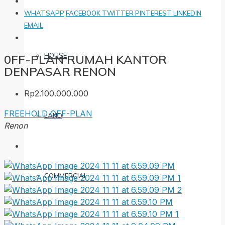
WHATSAPP
FACEBOOK
TWITTER
PINTEREST
LINKEDIN
EMAIL
HOUSE
0FF-PLAN RUMAH KANTOR
DENPASAR RENON
Rp2.100.000.000
FREEHOLD
OFF-PLAN
LAND
Renon
COMMERCIAL