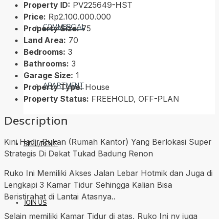
Property ID:
PV225649-HST
Price:
Rp2.100.000.000
COMMERCIAL
Property Size:
75
Land Area:
70
Bedrooms:
3
Bathrooms:
3
Garage Size:
1
APARTMENT
Property Type:
House
Property Status:
FREEHOLD, OFF-PLAN
Description
Kini Hadir Rukan (Rumah Kantor) Yang Berlokasi Super
SELL/RENT
Strategis Di Dekat Tukad Badung Renon
Ruko Ini Memiliki Akses Jalan Lebar Hotmik dan Juga di
Lengkapi 3 Kamar Tidur Sehingga Kalian Bisa
Beristirahat di Lantai Atasnya..
JOIN US
Selain memiliki Kamar Tidur di atas, Ruko Ini ny juga