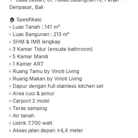
Denpasar, Bali
🏠 Spesifikasi:
▫️ Luas Tanah : 141 m²
▫️ Luas Bangunan : 213 m²
▫️ SHM & IMB lengkap
▫️ 3 Kamar Tidur (ensuite bathroom)
▫️ 5 Kamar Mandi
▫️ 1 Kamar ART
▫️ Ruang Tamu by Vinoti Living
▫️ Ruang Makan by Vinoti Living
▫️ Dapur dengan full stainless kitchen set
▫️ Area cuci & jemur
▫️ Carport 2 mobil
▫️ Teras samping
▫️ Air tanah
▫️ Listrik 7.700 watt
▫️ Akses jalan depan ±4,4 meter