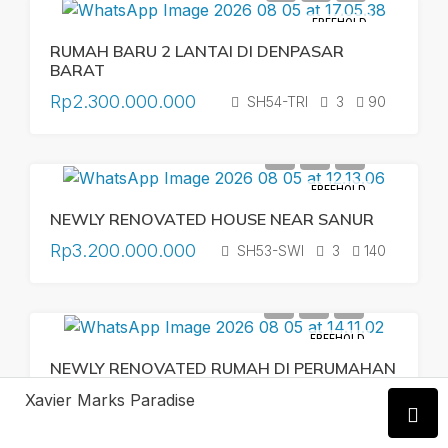
FREEHOLD
RUMAH BARU 2 LANTAI DI DENPASAR
BARAT
Rp2.300.000.000
SH54-TRI
3
90
FREEHOLD
NEWLY RENOVATED HOUSE NEAR SANUR
Rp3.200.000.000
SH53-SWI
3
140
FREEHOLD
NEWLY RENOVATED RUMAH DI PERUMAHAN
TAMAN MULYA JIMBARAN
Xavier Marks Paradise
Rp2.700.000.000
SH52-ART
4
330