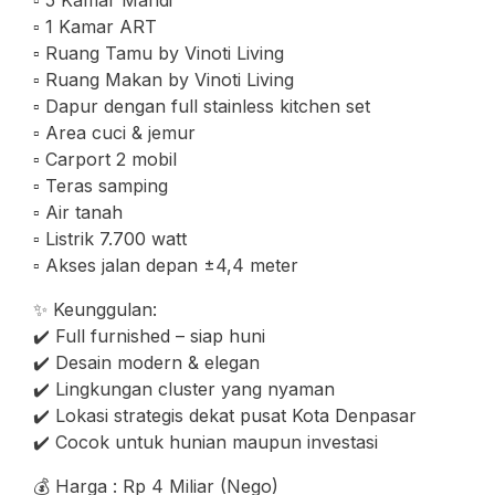
▫️ 5 Kamar Mandi
▫️ 1 Kamar ART
▫️ Ruang Tamu by Vinoti Living
▫️ Ruang Makan by Vinoti Living
▫️ Dapur dengan full stainless kitchen set
▫️ Area cuci & jemur
▫️ Carport 2 mobil
▫️ Teras samping
▫️ Air tanah
▫️ Listrik 7.700 watt
▫️ Akses jalan depan ±4,4 meter
✨ Keunggulan:
✔️ Full furnished – siap huni
✔️ Desain modern & elegan
✔️ Lingkungan cluster yang nyaman
✔️ Lokasi strategis dekat pusat Kota Denpasar
✔️ Cocok untuk hunian maupun investasi
💰 Harga : Rp 4 Miliar (Nego)