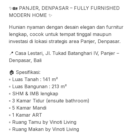
✨🏡 PANJER, DENPASAR – FULLY FURNISHED
MODERN HOME ✨
Hunian nyaman dengan desain elegan dan furnitur
lengkap, cocok untuk tempat tinggal maupun
investasi di lokasi strategis area Panjer, Denpasar.
📍 Casa Lestari, Jl. Tukad Batanghari IV, Panjer –
Denpasar, Bali
🏠 Spesifikasi:
▫️ Luas Tanah : 141 m²
▫️ Luas Bangunan : 213 m²
▫️ SHM & IMB lengkap
▫️ 3 Kamar Tidur (ensuite bathroom)
▫️ 5 Kamar Mandi
▫️ 1 Kamar ART
▫️ Ruang Tamu by Vinoti Living
▫️ Ruang Makan by Vinoti Living