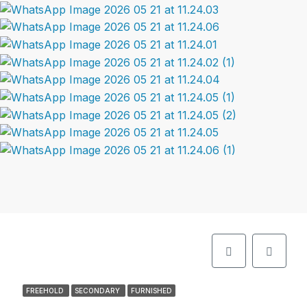
FREEHOLD
SECONDARY
FURNISHED