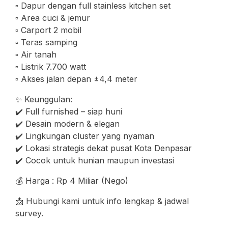
▫️ Dapur dengan full stainless kitchen set
▫️ Area cuci & jemur
▫️ Carport 2 mobil
▫️ Teras samping
▫️ Air tanah
▫️ Listrik 7.700 watt
▫️ Akses jalan depan ±4,4 meter
✨ Keunggulan:
✔️ Full furnished – siap huni
✔️ Desain modern & elegan
✔️ Lingkungan cluster yang nyaman
✔️ Lokasi strategis dekat pusat Kota Denpasar
✔️ Cocok untuk hunian maupun investasi
💰 Harga : Rp 4 Miliar (Nego)
📩 Hubungi kami untuk info lengkap & jadwal
survey.