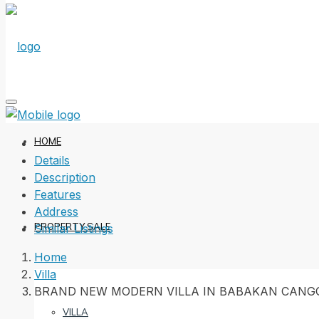
HOME
Details
Description
Features
Address
PROPERTY SALE
Similar Listings
Home
Villa
BRAND NEW MODERN VILLA IN BABAKAN CANG
VILLA