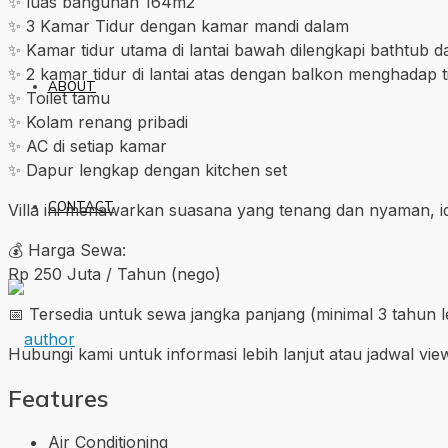
✨ luas bangunan 164m2
✨ 3 Kamar Tidur dengan kamar mandi dalam
✨ Kamar tidur utama di lantai bawah dilengkapi bathtub 
✨ 2 kamar tidur di lantai atas dengan balkon menghadap 
ABOUT
✨ Toilet tamu
✨ Kolam renang pribadi
✨ AC di setiap kamar
✨ Dapur lengkap dengan kitchen set
CONTACT
Villa ini menawarkan suasana yang tenang dan nyaman, id
💰 Harga Sewa:
Rp 250 Juta / Tahun (nego)
📅 Tersedia untuk sewa jangka panjang (minimal 3 tahun l
Hubungi kami untuk informasi lebih lanjut atau jadwal vie
Features
Air Conditioning