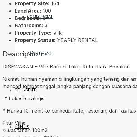
Property Size:
164
Land Area:
100
COMMERCIAL
Bedrooms:
3
Bathrooms:
3
Property Type:
Villa
Property Status:
YEARLY RENTAL
Description
APARTMENT
DISEWAKAN – Villa Baru di Tuka, Kuta Utara Babakan
Nikmati hunian nyaman di lingkungan yang tenang dan asr
mencari tempat tinggal jangka panjang dengan suasana dam
SELL/RENT
📍 Lokasi strategis:
* Hanya 10 menit ke berbagai kafe, restoran, dan fasili
Fitur Villa:
JOIN US
✨luas tanah 100m2