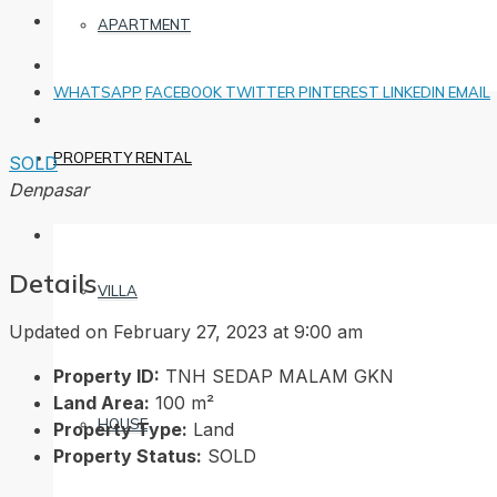
APARTMENT
WHATSAPP
FACEBOOK
TWITTER
PINTEREST
LINKEDIN
EMAIL
PROPERTY RENTAL
SOLD
Denpasar
Details
VILLA
Updated on February 27, 2023 at 9:00 am
Property ID:
TNH SEDAP MALAM GKN
Land Area:
100 m²
HOUSE
Property Type:
Land
Property Status:
SOLD