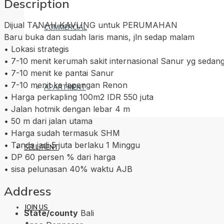
Description
Dijual TANAH KAVLING untuk PERUMAHAN
COMMERCIAL
Baru buka dan sudah laris manis, jln sedap malam
• Lokasi strategis
• 7-10 menit kerumah sakit internasional Sanur yg sedan
• 7-10 menit ke pantai Sanur
• 7-10 menit ke lapangan Renon
APARTMENT
• Harga perkapling 100m2 IDR 550 juta
• Jalan hotmik dengan lebar 4 m
• 50 m dari jalan utama
• Harga sudah termasuk SHM
• Tanda jadi 5 juta berlaku 1 Minggu
SELL/RENT
• DP 60 persen % dari harga
• sisa pelunasan 40% waktu AJB
Address
JOIN US
State/county
Bali