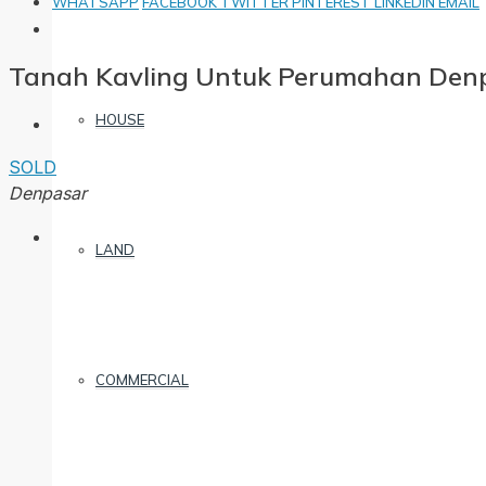
WHATSAPP
FACEBOOK
TWITTER
PINTEREST
LINKEDIN
EMAIL
Tanah Kavling Untuk Perumahan Den
HOUSE
SOLD
Denpasar
LAND
COMMERCIAL