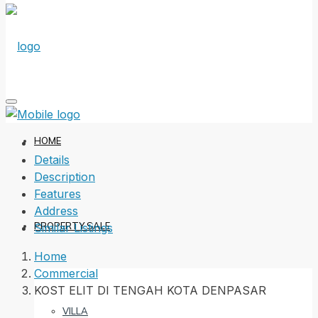
HOME
Details
Description
Features
Address
PROPERTY SALE
Similar Listings
Home
Commercial
KOST ELIT DI TENGAH KOTA DENPASAR
VILLA