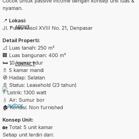
Cocok untuk passive income dengan konsep unit luas &
nyaman.
📍
Lokasi:
ABOUT
Jl. Pulau Misol XVIII No. 21, Denpasar
Detail Properti:
📐 Luas tanah: 250 m²
🏢 Luas bangunan: 400 m²
🛏️ 10 kamar tidur
CONTACT
🚿 5 kamar mandi
🧭 Hadap: Selatan
📄 Status: Leasehold (23 tahun)
⚡ Listrik: 1300 watt
💧 Air: Sumur bor
🏚️ Kondisi: Non furnished
Konsep Unit:
🏡 Total: 5 unit kamar
Setiap unit terdiri dari: