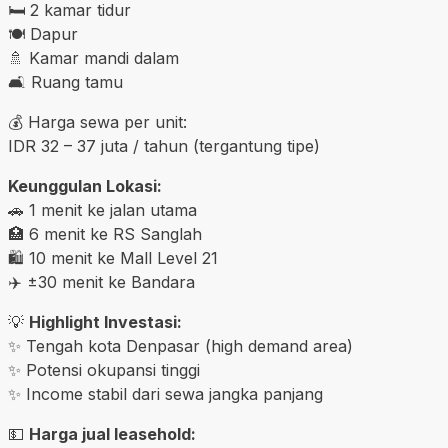
🛏️ 2 kamar tidur
🍽️ Dapur
🚿 Kamar mandi dalam
🛋️ Ruang tamu
💰 Harga sewa per unit:
IDR 32 – 37 juta / tahun (tergantung tipe)
Keunggulan Lokasi:
🚗 1 menit ke jalan utama
🏥 6 menit ke RS Sanglah
🛍️ 10 menit ke Mall Level 21
✈️ ±30 menit ke Bandara
💡
Highlight Investasi:
✨ Tengah kota Denpasar (high demand area)
✨ Potensi okupansi tinggi
✨ Income stabil dari sewa jangka panjang
💵
Harga jual leasehold: