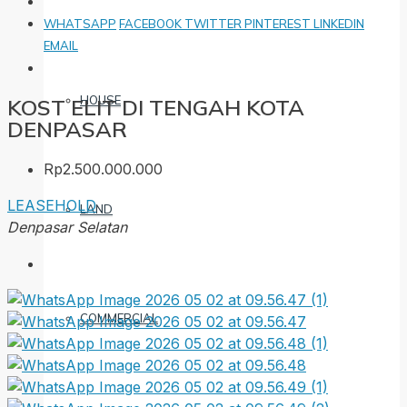
WHATSAPP
FACEBOOK
TWITTER
PINTEREST
LINKEDIN
EMAIL
HOUSE
KOST ELIT DI TENGAH KOTA
DENPASAR
Rp2.500.000.000
LEASEHOLD
LAND
Denpasar Selatan
COMMERCIAL