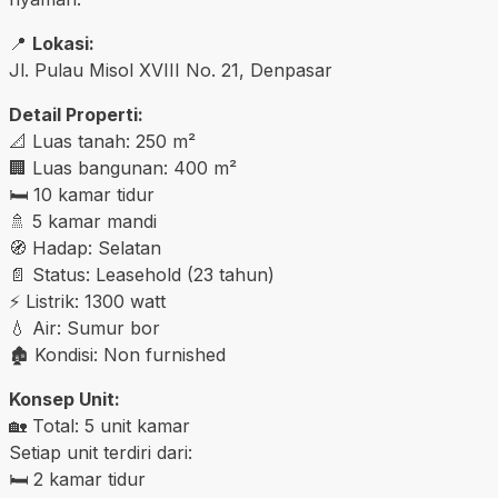
📍
Lokasi:
Jl. Pulau Misol XVIII No. 21, Denpasar
Detail Properti:
📐 Luas tanah: 250 m²
🏢 Luas bangunan: 400 m²
🛏️ 10 kamar tidur
🚿 5 kamar mandi
🧭 Hadap: Selatan
📄 Status: Leasehold (23 tahun)
⚡ Listrik: 1300 watt
💧 Air: Sumur bor
🏚️ Kondisi: Non furnished
Konsep Unit:
🏡 Total: 5 unit kamar
Setiap unit terdiri dari:
🛏️ 2 kamar tidur