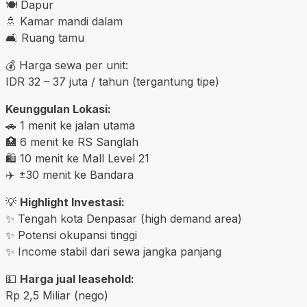
🍽️ Dapur
🚿 Kamar mandi dalam
🛋️ Ruang tamu
💰 Harga sewa per unit:
IDR 32 – 37 juta / tahun (tergantung tipe)
Keunggulan Lokasi:
🚗 1 menit ke jalan utama
🏥 6 menit ke RS Sanglah
🛍️ 10 menit ke Mall Level 21
✈️ ±30 menit ke Bandara
💡
Highlight Investasi:
✨ Tengah kota Denpasar (high demand area)
✨ Potensi okupansi tinggi
✨ Income stabil dari sewa jangka panjang
💵
Harga jual leasehold:
Rp 2,5 Miliar (nego)