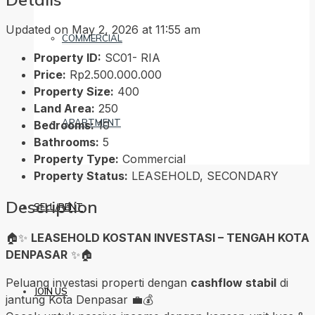
Updated on May 2, 2026 at 11:55 am
COMMERCIAL
Property ID:
SC01- RIA
Price:
Rp2.500.000.000
Property Size:
400
Land Area:
250
APARTMENT
Bedrooms:
10
Bathrooms:
5
Property Type:
Commercial
Property Status:
LEASEHOLD, SECONDARY
Description
SELL/RENT
🏠✨
LEASEHOLD KOSTAN INVESTASI – TENGAH KOTA
DENPASAR
✨🏠
Peluang investasi properti dengan
cashflow stabil
di
JOIN US
jantung Kota Denpasar 💼💰