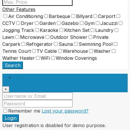
Other Features
Air Conditioning
Barbeque
Billyard
Carport
CCTV
Dryer
Garden
Gazebo
Gym
Jacuzzi
Jogging Track
Karaoke
Kitchen Set
Laundry
Lawn
Microwave
Outdoor Shower
Private
Carpark
Refrigerator
Sauna
Swimming Pool
Tennis Court
TV Cable
Warehouse
Washer
Wather Heater
WiFi
Window Coverings
Search
Login
×
Remember me
Lost your password?
Login
User registration is disabled for demo purpose.